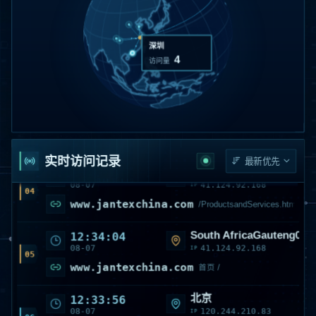
www.jantexchina.com
/article/5456319822156395.html
South AfricaGauteng0
12:36:39
深圳
08-07
41.124.92.168
IP
02
4
访问量
www.jantexchina.com
/ProductsandServices
上海
12:36:05
08-07
122.51.145.171
IP
03
jantexchina.com
/dengluye
实时访问记录
South AfricaGauteng0
12:35:18
08-07
41.124.92.168
IP
04
www.jantexchina.com
/ProductsandServices.html
South AfricaGauteng0
12:34:04
08-07
41.124.92.168
IP
05
www.jantexchina.com
首页 /
北京
12:33:56
08-07
120.244.210.83
IP
06