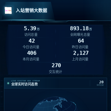
入站营销大数据
5.39
893.18
万
万
访问总量
全网曝光总量
42
64
今日访问量
昨日访问量
406
2,127
本月访问量
上月访问量
270
交互统计
LIVE VISITOR GEO STREAM
20
全球实时访问态势
实时记录
美国 · California · Monro
12:47:50
08-07
216.73.216.79
IP
01